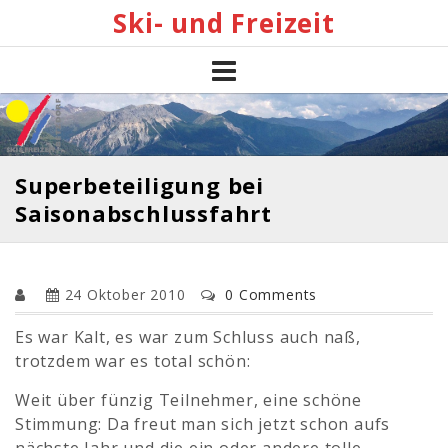
Skip
Ski- und Freizeit
to
content
Superbeteiligung bei
Saisonabschlussfahrt
24 Oktober 2010
0 Comments
Es war Kalt, es war zum Schluss auch naß,
trotzdem war es total schön:
Weit über fünzig Teilnehmer, eine schöne
Stimmung: Da freut man sich jetzt schon aufs
nächste Jahr und die ein oder andere tolle