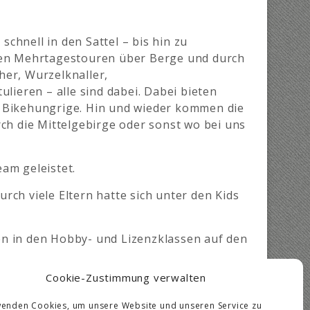
chnell in den Sattel – bis hin zu
eten Mehrtagestouren über Berge und durch
her, Wurzelknaller,
lieren – alle sind dabei. Dabei bieten
r Bikehungrige. Hin und wieder kommen die
ch die Mittelgebirge oder sonst wo bei uns
am geleistet.
ch viele Eltern hatte sich unter den Kids
en in den Hobby- und Lizenzklassen auf den
Cookie-Zustimmung verwalten
rt unterwegs, sondern versuchen vor allem
wenden Cookies, um unsere Website und unseren Service zu