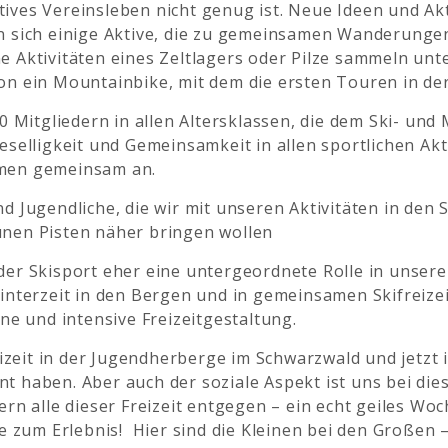
aktives Vereinsleben nicht genug ist. Neue Ideen und Ak
en sich einige Aktive, die zu gemeinsamen Wanderunge
e Aktivitäten eines Zeltlagers oder Pilze sammeln un
hon ein Mountainbike, mit dem die ersten Touren in d
0 Mitgliedern in allen Altersklassen, die dem Ski- und
eselligkeit und Gemeinsamkeit in allen sportlichen Ak
mmen gemeinsam an.
nd Jugendliche, die wir mit unseren Aktivitäten in de
unen Pisten näher bringen wollen
der Skisport eher eine untergeordnete Rolle in unser
interzeit in den Bergen und in gemeinsamen Skifreizei
ne und intensive Freizeitgestaltung.
eizeit in der Jugendherberge im Schwarzwald und jetzt 
t haben. Aber auch der soziale Aspekt ist uns bei dies
ern alle dieser Freizeit entgegen – ein echt geiles W
um Erlebnis! Hier sind die Kleinen bei den Großen – 