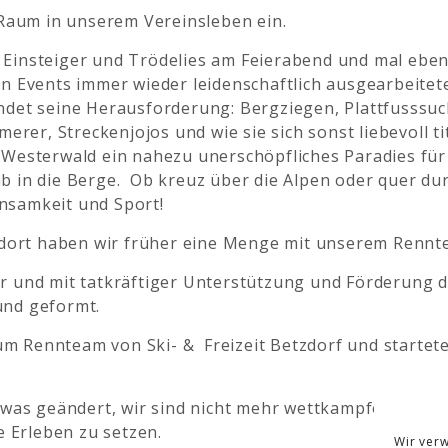
aum in unserem Vereinsleben ein.
Einsteiger und Trödelies am Feierabend und mal eben s
len Events immer wieder leidenschaftlich ausgearbeit
ndet seine Herausforderung: Bergziegen, Plattfusssuc
r, Streckenjojos und wie sie sich sonst liebevoll titu
 Westerwald ein nahezu unerschöpfliches Paradies fü
b in die Berge. Ob kreuz über die Alpen oder quer dur
nsamkeit und Sport!
, dort haben wir früher eine Menge mit unserem Rennte
r und mit tatkräftiger Unterstützung und Förderung dur
und geformt.
m Rennteam von Ski- & Freizeit Betzdorf und startet
etwas geändert, wir sind nicht mehr wettkampforientie
 Erleben zu setzen.
Wir ver