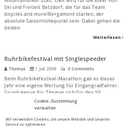
Mountainbiker statt. Dies wird für die Biker von
Ski und Freizeit Betzdorf, die für das Team
bicycles and more/Bergamont starten, der
absolute Saisonhöhepunkt sein. Dabei gehen die
beiden
Weiterlesen
Ruhrbikefestival mit Singlespeeder
Thomas
1 Juli 2009
0 Comments
Beim Ruhrbikefestival-Marathon gab es dieses
Jahr eine eigene Wertung für Eingangradfahrer.
Grund genug für Thomas sich für den 50
Kilometer langen Marathon anzumelden. Es waren
Cookie-Zustimmung
1370 Höhenmeter zu bewältigen. Zusätzlich
verwalten
wartete die mit 23% Steigung steilste Straße
Deutschland auf die Fahrer. Die Strecke war
Wir verwenden Cookies, um unsere Website und unseren
Service zu optimieren.
fantastisch mit ungewöhnlich hohem Trailanteil