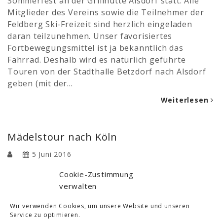
Sommerfest an der Grillhütte Alsdorf statt. Alle
Mitglieder des Vereins sowie die Teilnehmer der
Feldberg Ski-Freizeit sind herzlich eingeladen
daran teilzunehmen. Unser favorisiertes
Fortbewegungsmittel ist ja bekanntlich das
Fahrrad. Deshalb wird es natürlich geführte
Touren von der Stadthalle Betzdorf nach Alsdorf
geben (mit der…
Weiterlesen
Mädelstour nach Köln
5 Juni 2016
Bei allerbesten Wetter starteten am Samstag den
Cookie-Zustimmung
21. Mai 2016, 17 Frauen vom Verein mit den
verwalten
Rädern nach Köln. Vier Frauen fuhren um 8.00 Uhr
von Betzdorf und der Rest fuhr mit dem Zug nach
Wir verwenden Cookies, um unsere Website und unseren
Service zu optimieren.
Au, wo man sich dann um 10.45 Uhr traf, um die