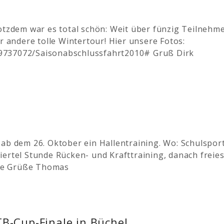
rotzdem war es total schön: Weit über fünzig Teilnehm
r andere tolle Wintertour! Hier unsere Fotos:
9737072/Saisonabschlussfahrt2010# Gruß Dirk
ab dem 26. Oktober ein Hallentraining. Wo: Schulsport
ertel Stunde Rücken- und Krafttraining, danach freies
iele Grüße Thomas
B-Cup-Finale in Büchel