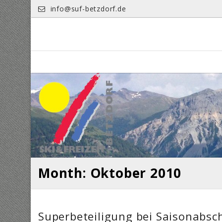
Skip
info@suf-betzdorf.de
to
content
Month: Oktober 2010
Superbeteiligung bei Saisonabsc