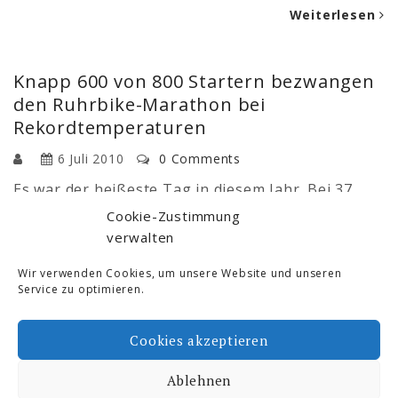
Weiterlesen
Knapp 600 von 800 Startern bezwangen
den Ruhrbike-Marathon bei
Rekordtemperaturen
6 Juli 2010
0 Comments
Es war der heißeste Tag in diesem Jahr. Bei 37
Grad kämpften am 03.07.2010 knapp 800 Starter
Cookie-Zustimmung
um die Plätze beim diesjährigen Ruhrbike-
verwalten
Marathon in Wetter. Es mussten 48 km und 1400
Hm bezwungen werden. Die extreme Hitze sowie
Wir verwenden Cookies, um unsere Website und unseren
Service zu optimieren.
die konditionell wie technisch sehr anspruchsvolle
Strecke rund um den Harkortberg forderten …
Cookies akzeptieren
Weiterlesen
Ablehnen