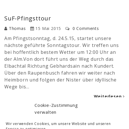
SuF-Pfingsttour
Thomas
15 Mai 2015
0 Comments
Am Pfingstsonntag, d. 24.5.15, startet unsere
nächste geführte Sonntagstour. Wir treffen uns
bei hoffentlich bestem Wetter um 12:00 Uhr an
der Alm.Von dort führt uns der Weg durch das
Elbachtal Richtung Gebhardsain nach Kundert.
Über den Raupenbusch fahren wir weiter nach
Heimborn und folgen der Nister über idyllische
Wege bis…
Weiterlesen
Cookie-Zustimmung
verwalten
Wasserskifahren
Wir verwenden Cookies, um unsere Website und unseren
Thomas
15 Mai 2015
0 Comments
Service zu optimieren.