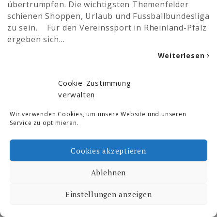
übertrumpfen. Die wichtigsten Themenfelder
schienen Shoppen, Urlaub und Fussballbundesliga
zu sein. Für den Vereinssport in Rheinland-Pfalz
ergeben sich…
Weiterlesen
Cookie-Zustimmung
Ski- und Freizeit © 2026. All Rights Reserved.
verwalten
Proudly powered by WordPress
|
Theme by:
Dimitrakopoulos
Wir verwenden Cookies, um unsere Website und unseren
Service zu optimieren.
Cookies akzeptieren
Ablehnen
Einstellungen anzeigen