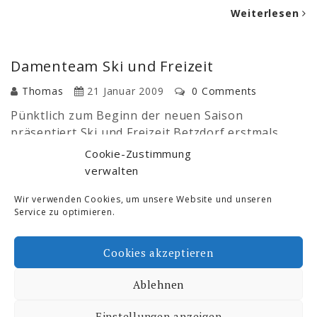
Weiterlesen
Damenteam Ski und Freizeit
Thomas
21 Januar 2009
0 Comments
Pünktlich zum Beginn der neuen Saison
präsentiert Ski und Freizeit Betzdorf erstmals
auch ein großes Damenteam. Unter dem Namen
Cookie-Zustimmung
der Sponsoren bicycles and more/Bergamont
verwalten
werden in diesem Jahr insgesamt elf junge Damen
in den Altersklassen U13 bis Damenklasse bei
Wir verwenden Cookies, um unsere Website und unseren
Service zu optimieren.
bundesweiten Rennen an den Start gehen. Schon
seit November bereiten sich…
Cookies akzeptieren
Weiterlesen
Ablehnen
Ski- und Freizeit © 2026. All Rights Reserved.
Einstellungen anzeigen