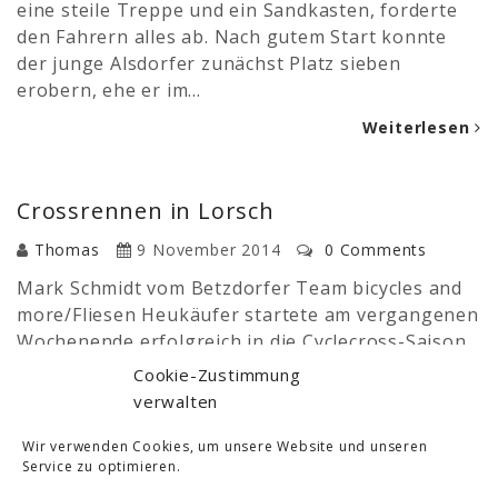
eine steile Treppe und ein Sandkasten, forderte
den Fahrern alles ab. Nach gutem Start konnte
der junge Alsdorfer zunächst Platz sieben
erobern, ehe er im…
Weiterlesen
Crossrennen in Lorsch
Thomas
9 November 2014
0 Comments
Mark Schmidt vom Betzdorfer Team bicycles and
more/Fliesen Heukäufer startete am vergangenen
Wochenende erfolgreich in die Cyclecross-Saison.
Beim internationalen Rennen auf der
Cookie-Zustimmung
aufgeweichten und schweren Strecke rund um das
verwalten
Weltkulturerbe Kloster Lorsch stand der
fünfundzwanzigjährige Alsdorfer gemeinsam mit
Wir verwenden Cookies, um unsere Website und unseren
Service zu optimieren.
sechzig Konkurrenten am Start. Aus der ersten