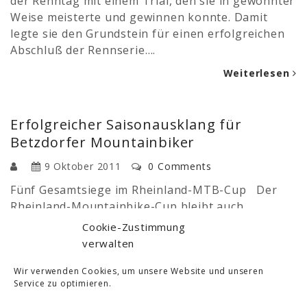
der Renntag mit einem Trial, den sie in gewohnter
Weise meisterte und gewinnen konnte. Damit
legte sie den Grundstein für einen erfolgreichen
Abschluß der Rennserie….
Weiterlesen
Erfolgreicher Saisonausklang für
Betzdorfer Mountainbiker
9 Oktober 2011
0 Comments
Fünf Gesamtsiege im Rheinland-MTB-Cup Der
Rheinland-Mountainbike-Cup bleibt auch
weiterhin fest in der Hand der Biker von Ski und
Cookie-Zustimmung
Freizeit Betzdorf. Gleich fünf Gesamtsiege gingen
verwalten
beim Endlauf der Rennserie in Büchel an das
Team bicycles and more/Bergamont! In den
Wir verwenden Cookies, um unsere Website und unseren
Service zu optimieren.
Lizenzklassen schafften Hanna Leersch bei der
weiblichen Jugend und Hannah Traupe…