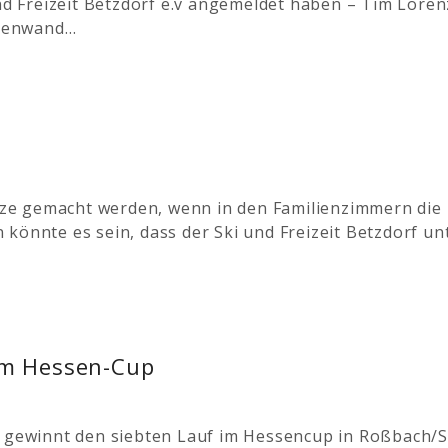
und Freizeit Betzdorf e.v angemeldet haben – Tim Lore
mpenwand…
ze gemacht werden, wenn in den Familienzimmern die 
 könnte es sein, dass der Ski und Freizeit Betzdorf u
im Hessen-Cup
f gewinnt den siebten Lauf im Hessencup in Roßbach/S