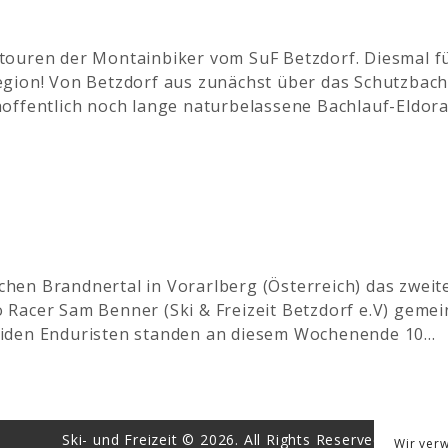
touren der Montainbiker vom SuF Betzdorf. Diesmal f
egion! Von Betzdorf aus zunächst über das Schutzbach
hoffentlich noch lange naturbelassene Bachlauf-Eldor
en Brandnertal in Vorarlberg (Österreich) das zweite
 Racer Sam Benner (Ski & Freizeit Betzdorf e.V) gem
eiden Enduristen standen an diesem Wochenende 10…
Ski- und Freizeit © 2026. All Rights Reserved.
Wir ver