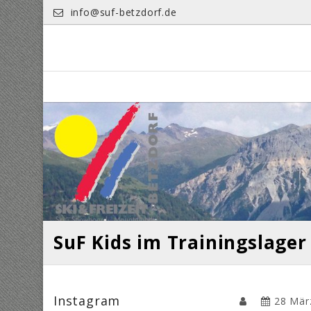
Skip
info@suf-betzdorf.de
to
content
SuF Kids im Trainingslager
Instagram
28 Mär