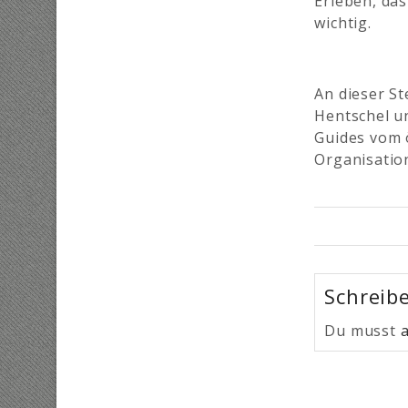
Erleben, da
wichtig.
An dieser S
Hentschel u
Guides vom ö
Organisatio
Schreib
Du musst