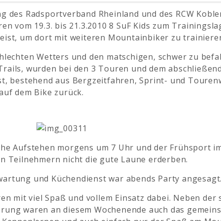
ng des Radsportverband Rheinland und des RCW Kobl
ren vom 19.3. bis 21.3.2010 8 SuF Kids zum Trainingsl
ist, um dort mit weiteren Mountainbiker zu trainiere
chlechten Wetters und den matschigen, schwer zu bef
rails, wurden bei den 3 Touren und dem abschließen
st, bestehend aus Bergzeitfahren, Sprint- und Touren
auf dem Bike zurück.
ühe Aufstehen morgens um 7 Uhr und der Frühsport i
en Teilnehmern nicht die gute Laune erderben.
artung und Küchendienst war abends Party angesagt
ren mit viel Spaß und vollem Einsatz dabei. Neben der 
erung waren an diesem Wochenende auch das gemein