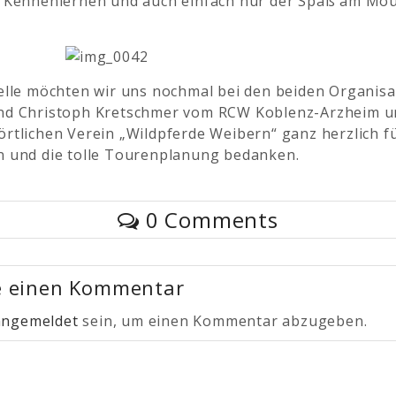
s Kennenlernen und auch einfach nur der Spaß am Mo
telle möchten wir uns nochmal bei den beiden Organis
nd Christoph Kretschmer vom RCW Koblenz-Arzheim u
rtlichen Verein „Wildpferde Weibern“ ganz herzlich fü
n und die tolle Tourenplanung bedanken.
0 Comments
e einen Kommentar
angemeldet
sein, um einen Kommentar abzugeben.