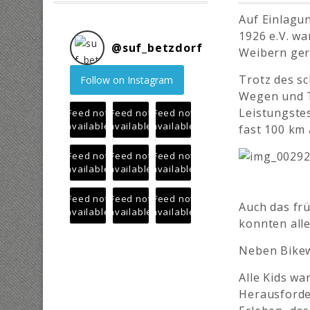
Auf Einlagu
1926 e.V. wa
@
suf_betzdorf
Weibern gere
Trotz des s
Follow on Instagram
Wegen und T
Leistungste
Feed not
Feed not
Feed not
available
available
available
fast 100 km 
Feed not
Feed not
Feed not
available
available
available
Feed not
Feed not
Feed not
Auch das fr
available
available
available
konnten all
Neben Bikew
Alle Kids wa
Herausford