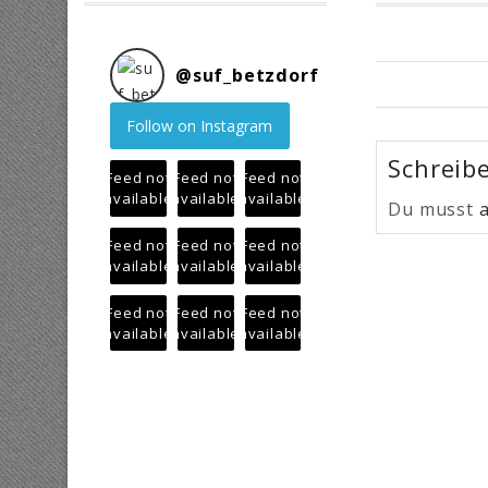
@
suf_betzdorf
Follow on Instagram
Schreib
Feed not
Feed not
Feed not
available
available
available
Du musst
Feed not
Feed not
Feed not
available
available
available
Feed not
Feed not
Feed not
available
available
available