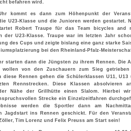
cht befahren wird.
hr kommt es dann zum Höhenpunkt der Veranst
, die U23-Klasse und die Junioren werden gestartet.
tartet Robert Traupe für das Team bicycles and m
n der U23-Klasse. Traupe war im letzten Jahr schon
ng des Cups und zeigte bislang eine ganz starke Sai
diumsplatzierung bei den Rheinland-Pfalz-Meisterschaf
r starten dann die Jüngsten zu ihrem Rennen. Die A
wollen von den Zuschauern zum Sieg getrieben
n diese Rennen gehen die Schülerklassen U11, U13 
rzten Rennstrecken. Diese Klassen absolvieren a
der Nähe der Grillhütte einen Slalom. Hierbei wi
nspruchsvollen Strecke ein Einzelzeitfahren durchge
ebnisse werden die Sportler dann am Nachmitt
 Jagdstart ins Rennen geschickt. Für den Veranst
 Zöller, Tim Lorenz und Felix Preuss am Start sein!