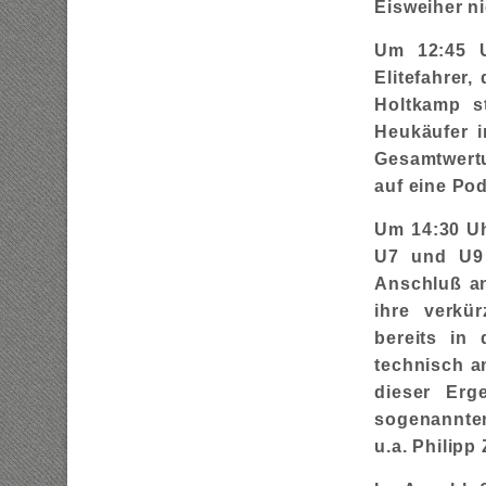
Eisweiher ni
Um 12:45 U
Elitefahrer
Holtkamp s
Heukäufer i
Gesamtwertu
auf eine Po
Um 14:30 Uh
U7 und U9 
Anschluß a
ihre verkü
bereits in 
technisch a
dieser Erg
sogenannten
u.a. Philipp