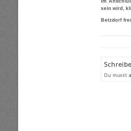
Im Anschlu
sein wird, k
Betzdorf fre
Schreib
Du musst