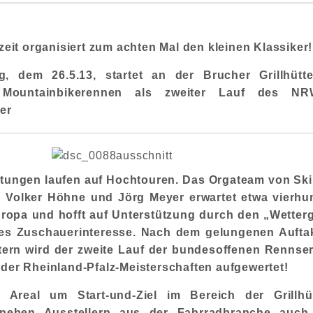
zeit organisiert zum achten Mal den kleinen Klassiker!
, dem 26.5.13, startet an der Brucher Grillhütt
r Mountainbikerennen als zweiter Lauf des NR
er
itungen laufen auf Hochtouren. Das Orgateam von Ski 
 Volker Höhne und Jörg Meyer erwartet etwa vierhun
ropa und hofft auf Unterstützung durch den „Wetterg
ßes Zuschauerinteresse. Nach dem gelungenen Aufta
tern wird der zweite Lauf der bundesoffenen Rennser
der Rheinland-Pfalz-Meisterschaften aufgewertet!
Areal um Start-und-Ziel im Bereich der Grillhü
neben Ausstellern aus der Fahrradbranche auch