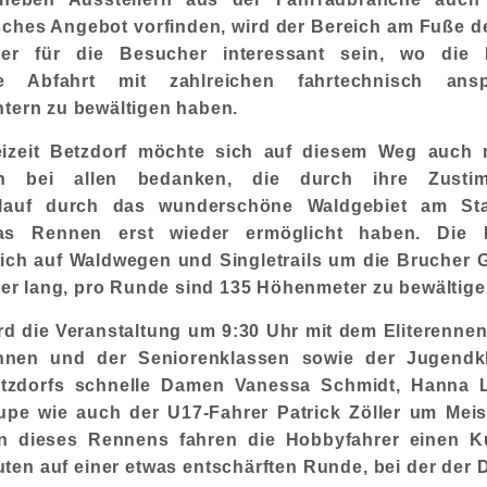
ches Angebot vorfinden, wird der Bereich am Fuße d
er für die Besucher interessant sein, wo die 
re Abfahrt mit zahlreichen fahrtechnisch ansp
tern zu bewältigen haben.
eizeit Betzdorf möchte sich auf diesem Weg auch 
ich bei allen bedanken, die durch ihre Zust
rlauf durch das wunderschöne Waldgebiet am St
as Rennen erst wieder ermöglicht haben. Die 
ich auf Waldwegen und Singletrails um die Brucher Gr
eter lang, pro Runde sind 135 Höhenmeter zu bewältige
ird die Veranstaltung um 9:30 Uhr mit dem Eliterennen
innen und der Seniorenklassen sowie der Jugendkl
tzdorfs schnelle Damen Vanessa Schmidt, Hanna 
pe wie auch der U17-Fahrer Patrick Zöller um Meis
n dieses Rennens fahren die Hobbyfahrer einen K
uten auf einer etwas entschärften Runde, bei der der 