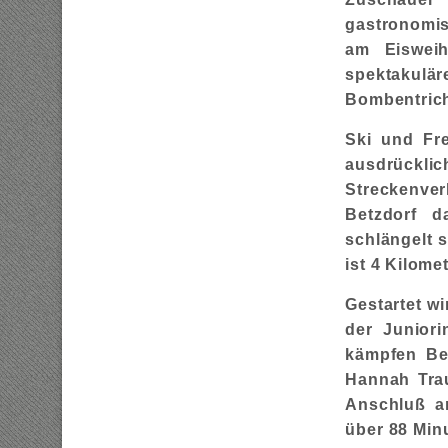
gastronomis
am Eisweih
spektakulä
Bombentrich
Ski und Fr
ausdrückl
Streckenve
Betzdorf d
schlängelt s
ist 4 Kilom
Gestartet w
der Junior
kämpfen Be
Hannah Trau
Anschluß a
über 88 Min