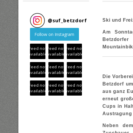
@
suf_betzdorf
Ski und Frei
Am Sonntag
Follow on Instagram
Betzdorfe
Mountainbik
Feed not
Feed not
Feed not
available
available
available
Feed not
Feed not
Feed not
available
available
available
Die Vorbere
Betzdorf um
Feed not
Feed not
Feed not
available
available
available
aus ganz Eu
erneut gro
Cups in Hal
Austragung 
Neben dem 
Zuschauer 