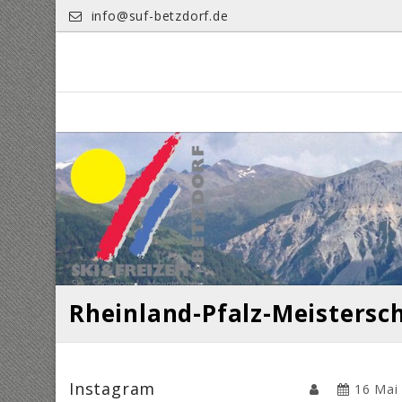
Skip
info@suf-betzdorf.de
to
content
Rheinland-Pfalz-Meistersc
Instagram
16 Mai