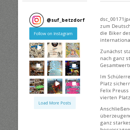
dsc_00171jp
@
suf_betzdorf
zum Deutsch
die Biker de
Follow on Instagram
internationa
Zunächst st
nach ganz st
Gesamtwertu
Im Schülerre
Platz sicher
Felix Preuss
vierten Platz
Load More Posts
Anschließend
überzeugend
ganz starkes
hervorragend