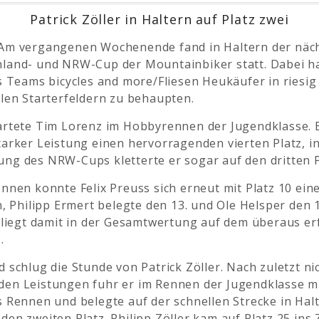
Patrick Zöller in Haltern auf Platz zwei
Am vergangenen Wochenende fand in Haltern der näc
land- und NRW-Cup der Mountainbiker statt. Dabei ha
s Teams bicycles and more/Fliesen Heukäufer in riesi
len Starterfeldern zu behaupten.
artete Tim Lorenz im Hobbyrennen der Jugendklasse. 
arker Leistung einen hervorragenden vierten Platz, in
ng des NRW-Cups kletterte er sogar auf den dritten P
nnen konnte Felix Preuss sich erneut mit Platz 10 ei
n, Philipp Ermert belegte den 13. und Ole Helsper den 1
 liegt damit in der Gesamtwertung auf dem überaus er
.
 schlug die Stunde von Patrick Zöller. Nach zuletzt ni
en Leistungen fuhr er im Rennen der Jugendklasse mi
 Rennen und belegte auf der schnellen Strecke in Hal
en zweiten Platz. Philipp Zöller kam auf Platz 25 ins Z