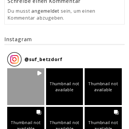
Schreibe einen Kommentar
Du musst
angemeldet
sein, um einen
Kommentar abzugeben.
Instagram
@
suf_betzdorf
Thumbnail not
Thumbnail not
available
available
Thumbnail not
Thumbnail not
Thumbnail not
available
available
available