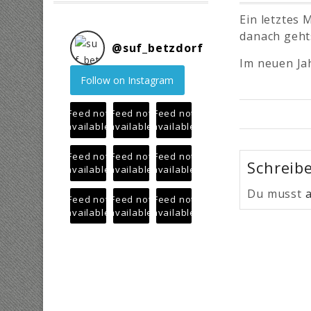
Ein letztes 
danach geht
@
suf_betzdorf
Im neuen Jah
Follow on Instagram
Feed not
Feed not
Feed not
available
available
available
Feed not
Feed not
Feed not
Schreib
available
available
available
Du musst
Feed not
Feed not
Feed not
available
available
available