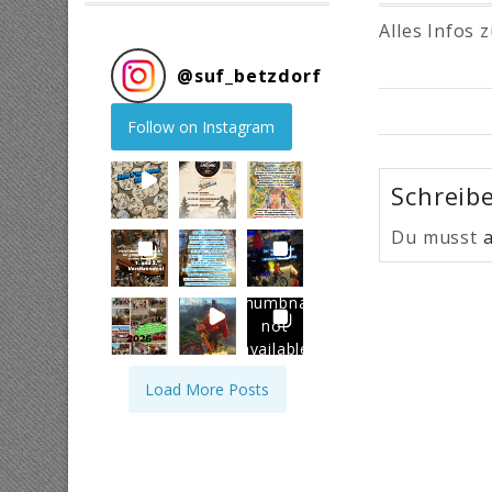
Alles Infos 
@
suf_betzdorf
Follow on Instagram
Schreib
Du musst
Thumbnail
not
available
Load More Posts