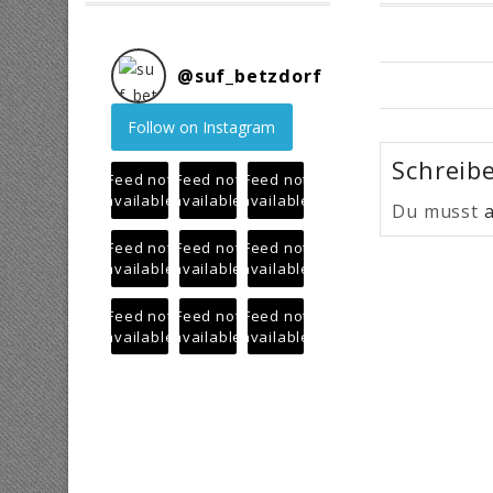
@
suf_betzdorf
Follow on Instagram
Schreib
Feed not
Feed not
Feed not
available
available
available
Du musst
Feed not
Feed not
Feed not
available
available
available
Feed not
Feed not
Feed not
available
available
available