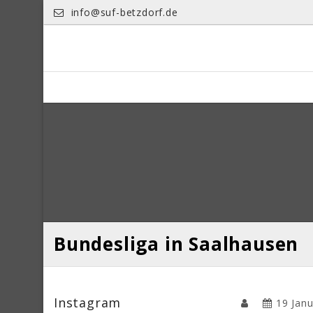
Skip
info@suf-betzdorf.de
to
content
Bundesliga in Saalhausen
Instagram
19 Jan