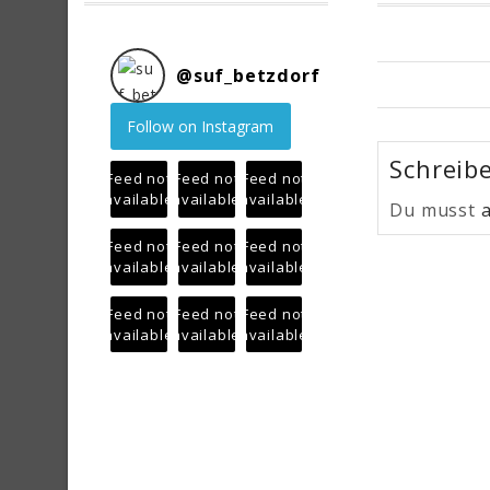
@
suf_betzdorf
Follow on Instagram
Schreib
Feed not
Feed not
Feed not
available
available
available
Du musst
Feed not
Feed not
Feed not
available
available
available
Feed not
Feed not
Feed not
available
available
available