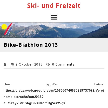
Skip
Ski- und Freizeit
to
content
Bike-Biathlon 2013
9 Oktober 2013
0 Comments
Hier gibt’s Fotos:
https://picasaweb.google.com/108050746680999737072/Verei
nsmeisterschaften2013?
authkey=Gv1sRgCI7OmomRg5eWSg
#