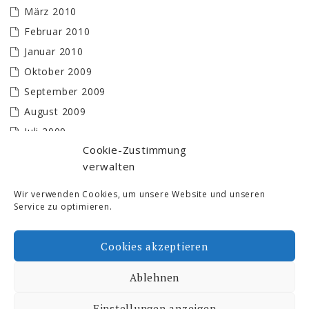
März 2010
Februar 2010
Januar 2010
Oktober 2009
September 2009
August 2009
Juli 2009
Cookie-Zustimmung
Juni 2009
verwalten
Mai 2009
April 2009
Wir verwenden Cookies, um unsere Website und unseren
Service zu optimieren.
März 2009
Februar 2009
Cookies akzeptieren
Januar 2009
Ablehnen
Ski- und Freizeit © 2026. All Rights Reserved.
Einstellungen anzeigen