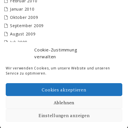
Februar 2010
Januar 2010
Oktober 2009
September 2009
August 2009
Juli 2009
Cookie-Zustimmung
Juni 2009
verwalten
Mai 2009
April 2009
Wir verwenden Cookies, um unsere Website und unseren
Service zu optimieren.
März 2009
Februar 2009
Cookies akzeptieren
Januar 2009
Ablehnen
Ski- und Freizeit © 2026. All Rights Reserved.
Einstellungen anzeigen
Proudly powered by WordPress
|
Theme by:
Dimitrakopoulos