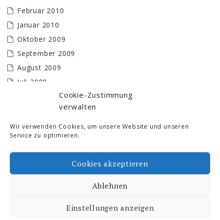
Februar 2010
Januar 2010
Oktober 2009
September 2009
August 2009
Juli 2009
Cookie-Zustimmung
Juni 2009
verwalten
Mai 2009
April 2009
Wir verwenden Cookies, um unsere Website und unseren
Service zu optimieren.
März 2009
Februar 2009
Cookies akzeptieren
Januar 2009
Ablehnen
Ski- und Freizeit © 2026. All Rights Reserved.
Einstellungen anzeigen
Proudly powered by WordPress
|
Theme by: