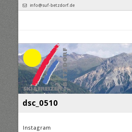
Skip
info@suf-betzdorf.de
to
content
dsc_0510
Instagram