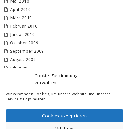
Mai 2010
April 2010
März 2010
Februar 2010
Januar 2010
Oktober 2009
September 2009
August 2009
Juli 2009
Cookie-Zustimmung
Juni 2009
verwalten
Mai 2009
April 2009
Wir verwenden Cookies, um unsere Website und unseren
Service zu optimieren.
März 2009
Februar 2009
Cookies akzeptieren
Januar 2009
Ablehnen