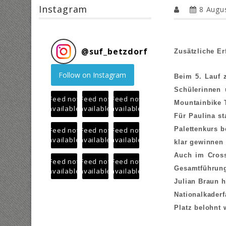
Instagram
8 Augu
@
suf_betzdorf
Zusätzliche Er
Follow on Instagram
Beim 5. Lauf 
Schülerinnen 
Feed not
Feed not
Feed not
Mountainbike 
available
available
available
Für Paulina s
Palettenkurs b
Feed not
Feed not
Feed not
available
available
available
klar gewinnen 
Auch im Cross
Feed not
Feed not
Feed not
Gesamtführun
available
available
available
Julian Braun h
Nationalkaderf
Platz belohnt 