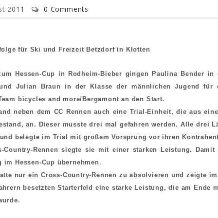
st 2011
0 Comments
folge für Ski und Freizeit Betzdorf in Klotten
zum Hessen-Cup in Rodheim-Bieber gingen Paulina Bender in 
und Julian Braun in der Klasse der männlichen Jugend für 
Team bicycles and more/Bergamont an den Start.
tand neben dem CC Rennen auch eine Trial-Einheit, die aus ein
estand, an. Dieser musste drei mal gefahren werden. Alle drei L
und belegte im Trial mit großem Vorsprung vor ihren Kontrahent
-Country-Rennen siegte sie mit einer starken Leistung. Damit 
g im Hessen-Cup übernehmen.
atte nur ein Cross-Country-Rennen zu absolvieren und zeigte im
ahrern besetzten Starterfeld eine starke Leistung, die am Ende 
wurde.