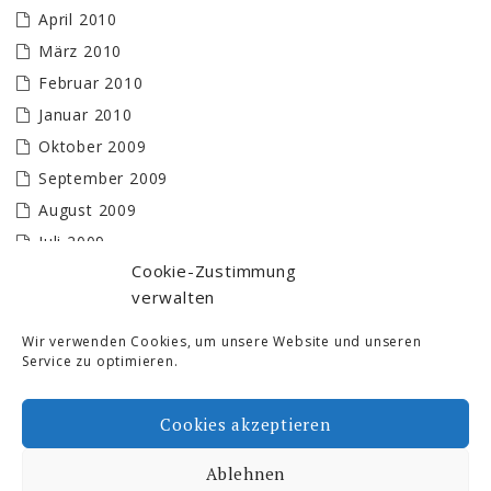
April 2010
März 2010
Februar 2010
Januar 2010
Oktober 2009
September 2009
August 2009
Juli 2009
Cookie-Zustimmung
Juni 2009
verwalten
Mai 2009
April 2009
Wir verwenden Cookies, um unsere Website und unseren
Service zu optimieren.
März 2009
Februar 2009
Cookies akzeptieren
Januar 2009
Ablehnen