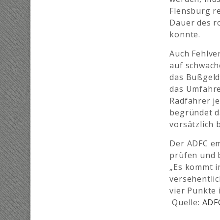
Flensburg re
Dauer des r
konnte.
Auch Fehlve
auf schwach
das Bußgeld
das Umfahre
Radfahrer j
begründet d
vorsätzlich
Der ADFC em
prüfen und 
„Es kommt im
versehentlic
vier Punkte 
Quelle:
ADF