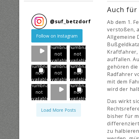
Auch für
@
suf_betzdorf
Ab dem 1. F
verstoßen, 
Follow on Instagram
Allgemeine 
Bußgeldkata
Thumbnail
Thumbnail
Kraftfahrer
not
not
auffallen.
Au
available
available
gehören die
Thumbnail
Thumbnail
Thumbnail
not
not
not
Radfahrer v
available
available
available
mit dem Fahr
Thumbnail
Thumbnail
wird der hal
not
not
available
available
Das wirkt s
Rechtsrefer
Load More Posts
bisher für 
differenzier
zu halbieren
werden, müs