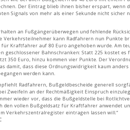
chnen. Der Eintrag blieb ihnen bisher erspart, wenn di
oten Signals von mehr als einer Sekunde nicht sicher 
rhalten an Fußgängerüberwegen und fehlende Rücks
e Verkehrsteilnehmer kann Radfahrern nun Punkte br
 für Kraftfahrer auf 80 Euro angehoben wurde. Am teu
n geschlossener Bahnschranken: Statt 225 kostet es 
etzt 350 Euro, hinzu kommen vier Punkte. Der Verord
as damit, dass diese Ordnungswidrigkeit kaum anders 
 begangen werden kann.
pfiehlt Radfahrern, Bußgeldbescheide generell sorgfä
bei Zweifeln an der Rechtmäßigkeit Einspruch einzule
mer wieder vor, dass die Bußgeldstelle bei Rotlichtv
h den vollen Bußgeldsatz für Kraftfahrer anwendet un
im Verkehrszentralregister eintragen lassen will.“
C