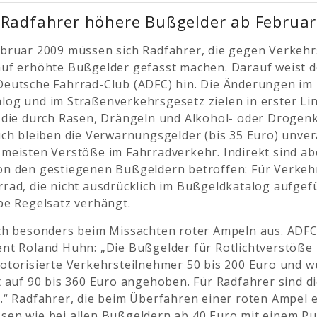
 Radfahrer höhere Bußgelder ab Februa
ebruar 2009 müssen sich Radfahrer, die gegen Verkeh
auf erhöhte Bußgelder gefasst machen. Darauf weist d
Deutsche Fahrrad-Club (ADFC) hin. Die Änderungen im
log und im Straßenverkehrsgesetz zielen in erster Lin
, die durch Rasen, Drängeln und Alkohol- oder Droge
ch bleiben die Verwarnungsgelder (bis 35 Euro) unver
 meisten Verstöße im Fahrradverkehr. Indirekt sind ab
on den gestiegenen Bußgeldern betroffen: Für Verke
rad, die nicht ausdrücklich im Bußgeldkatalog aufgefü
be Regelsatz verhängt.
ich besonders beim Missachten roter Ampeln aus. ADFC
ent Roland Huhn: „Die Bußgelder für Rotlichtverstöße
motorisierte Verkehrsteilnehmer 50 bis 200 Euro und 
t auf 90 bis 360 Euro angehoben. Für Radfahrer sind d
.“ Radfahrer, die beim Überfahren einer roten Ampel 
sen wie bei allen Bußgeldern ab 40 Euro mit einem Pu