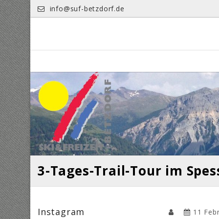
Skip
info@suf-betzdorf.de
to
content
3-Tages-Trail-Tour im Spes
Instagram
11 Feb