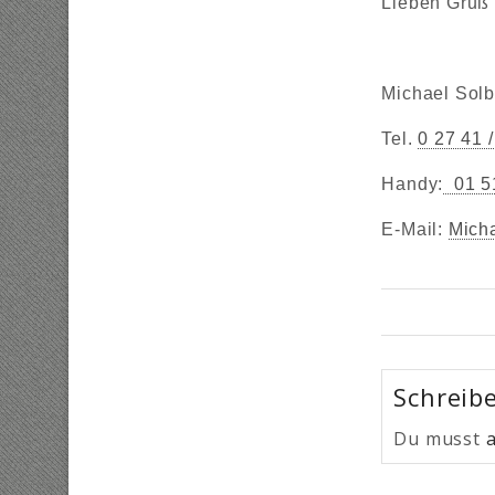
Lieben Gruß
Michael Sol
Tel.
0 27 41 
Handy:
01 51
E-Mail:
Mich
Schreib
Du musst