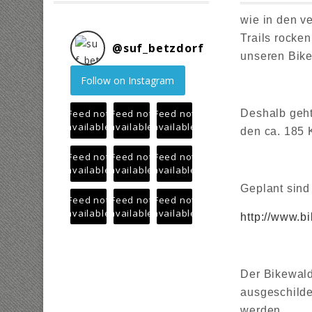
wie in den v
Trails rocke
@
suf_betzdorf
unseren Bike
Follow on Instagram
Deshalb geht
Feed not
Feed not
Feed not
available
available
available
den ca. 185 
Feed not
Feed not
Feed not
available
available
available
Geplant sind
Feed not
Feed not
Feed not
available
available
available
http://www.b
Der Bikewal
ausgeschilde
werden.