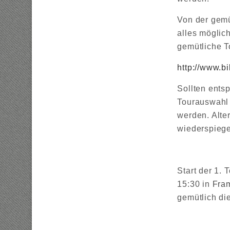
Von der gemü
alles möglich
gemütliche T
http://www.b
Sollten ents
Tourauswahl 
werden. Alte
wiederspiege
Start der 1.
15:30 in
Fra
gemütlich di