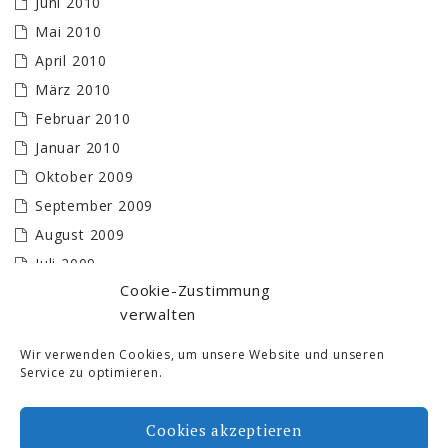
Juni 2010
Mai 2010
April 2010
März 2010
Februar 2010
Januar 2010
Oktober 2009
September 2009
August 2009
Juli 2009
Cookie-Zustimmung
Juni 2009
verwalten
Mai 2009
April 2009
Wir verwenden Cookies, um unsere Website und unseren
Service zu optimieren.
März 2009
Februar 2009
Cookies akzeptieren
Januar 2009