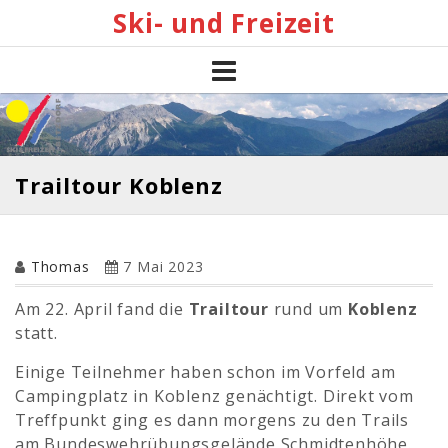
Skip
Ski- und Freizeit
to
content
Trailtour Koblenz
Thomas
7 Mai 2023
Am 22. April fand die
Trailtour
rund um
Koblenz
statt.
Einige Teilnehmer haben schon im Vorfeld am
Campingplatz in Koblenz genächtigt. Direkt vom
Treffpunkt ging es dann morgens zu den Trails
am Bundeswehrübungsgelände Schmidtenhöhe.