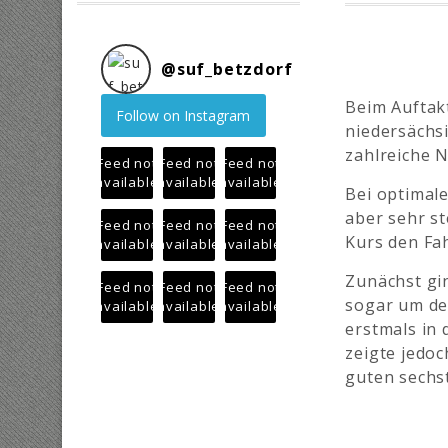
@
suf_betzdorf
Beim Auftak
Follow on Instagram
niedersächs
zahlreiche N
Feed not
Feed not
Feed not
available
available
available
Bei optimal
aber sehr st
Feed not
Feed not
Feed not
Kurs den Fah
available
available
available
Zunächst gin
Feed not
Feed not
Feed not
sogar um den
available
available
available
erstmals in 
zeigte jedo
guten sechst