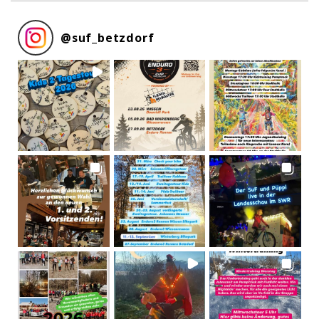
@
suf_betzdorf