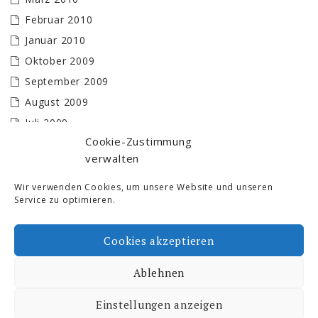
Februar 2010
Januar 2010
Oktober 2009
September 2009
August 2009
Juli 2009
Cookie-Zustimmung
Juni 2009
verwalten
Mai 2009
April 2009
Wir verwenden Cookies, um unsere Website und unseren
Service zu optimieren.
März 2009
Februar 2009
Cookies akzeptieren
Januar 2009
Ablehnen
Ski- und Freizeit © 2026. All Rights Reserved.
Einstellungen anzeigen
Proudly powered by WordPress
|
Theme by: