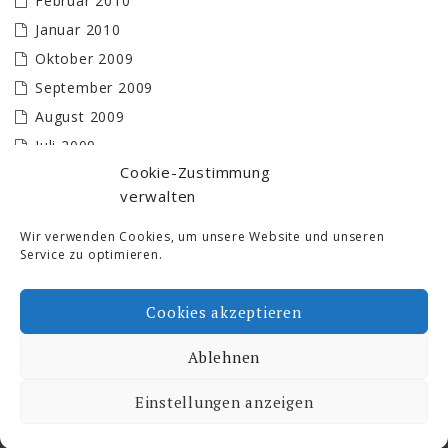
Februar 2010
Januar 2010
Oktober 2009
September 2009
August 2009
Juli 2009
Cookie-Zustimmung
Juni 2009
verwalten
Mai 2009
April 2009
Wir verwenden Cookies, um unsere Website und unseren
Service zu optimieren.
März 2009
Februar 2009
Cookies akzeptieren
Januar 2009
Ablehnen
Ski- und Freizeit © 2026. All Rights Reserved.
Einstellungen anzeigen
Proudly powered by WordPress
|
Theme by:
Dimitrakopoulos