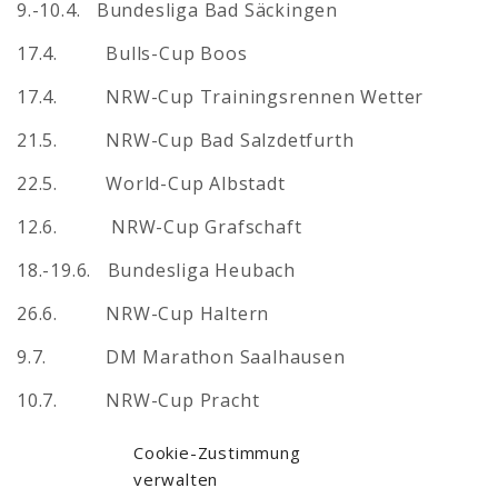
9.-10.4. Bundesliga Bad Säckingen
17.4. Bulls-Cup Boos
17.4. NRW-Cup Trainingsrennen Wetter
21.5. NRW-Cup Bad Salzdetfurth
22.5. World-Cup Albstadt
12.6. NRW-Cup Grafschaft
18.-19.6. Bundesliga Heubach
26.6. NRW-Cup Haltern
9.7. DM Marathon Saalhausen
10.7. NRW-Cup Pracht
16.-17.7. Deutsche Meisterschaften CC Wombach
Cookie-Zustimmung
verwalten
30.7. Bundesliga Nürburgring